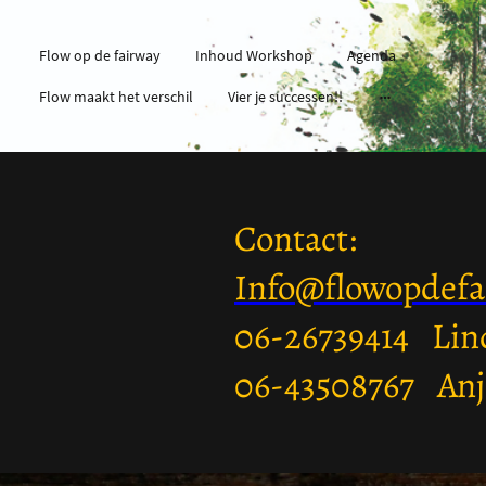
Flow op de fairway
Inhoud Workshop
Agenda
Flow maakt het verschil
Vier je successen!!
Contact:
Info@flowopdefa
06-26739414 Lin
06-43508767 An