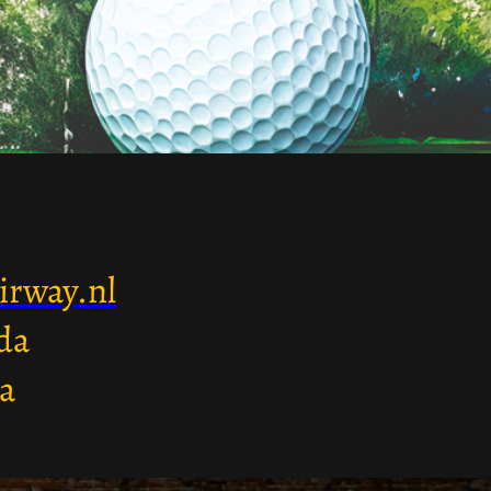
irway.nl
da
ja